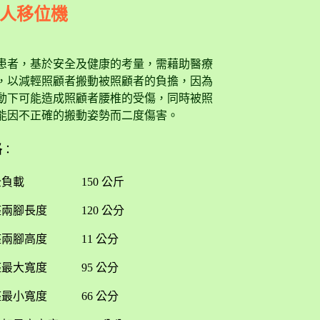
人移位機
患者，基於安全及健康的考量，需藉助醫療
，以減輕照顧者搬動被照顧者的負擔，因為
動下可能造成照顧者腰椎的受傷，同時被照
能因不正確的搬動姿勢而二度傷害。
格
：
全負載 150 公斤
座兩腳長度 120 公分
座兩腳高度 11 公分
座最大寬度 95 公分
座最小寬度 66 公分