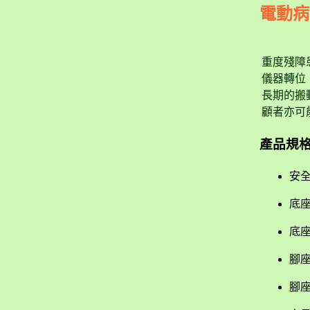
電動病
重度殘障
儀器轉位
長期的搬
顧者亦可
產品規
安
底
底
腳
腳