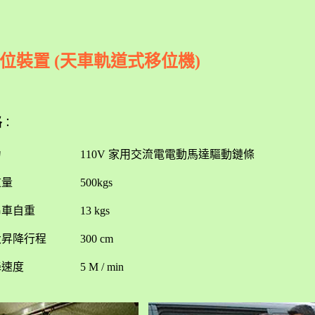
位裝置 (天車軌道式移位機)
格
：
力 110V 家用交流電電動馬達驅動鏈條
重量 500kgs
吊車自重 13 kgs
昇降行程 300 cm
速度 5 M / min