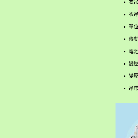
衣吊
衣
單
傳
電
變
變
吊