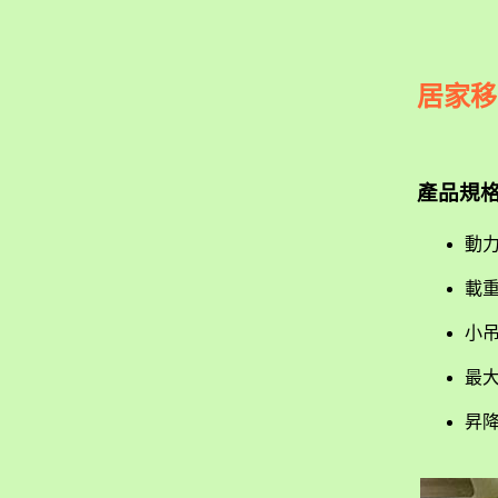
居家移
產品規
動
載
小
最大
昇降