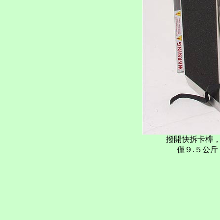
撥開快拆卡榫
僅９.５公